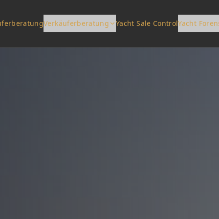
uferberatung
Verkäuferberatung
Yacht Sale Control
Yacht Foren