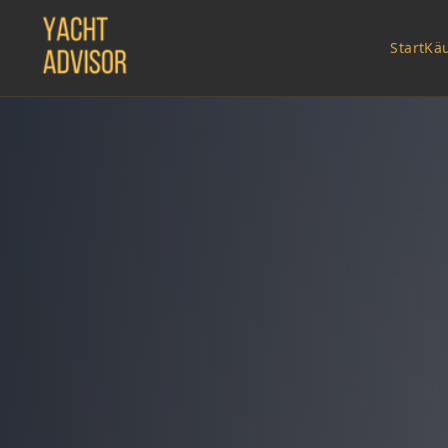
Start
Kä