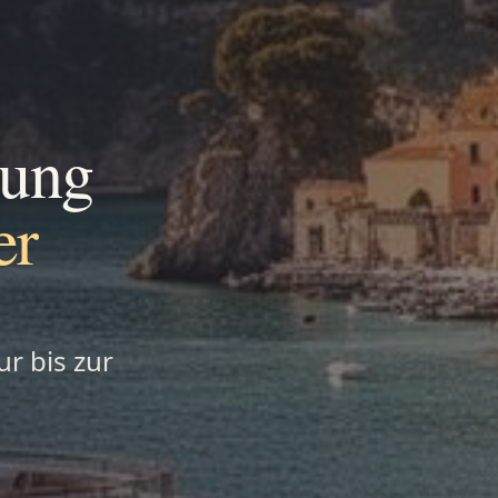
tung
er
r bis zur