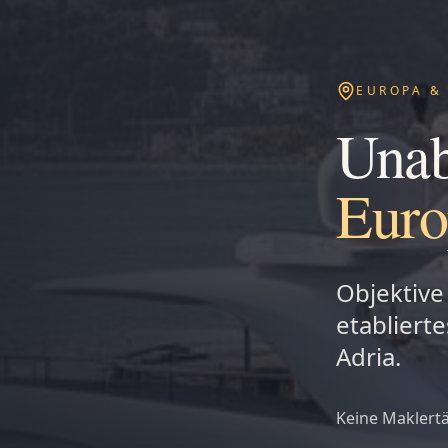
EUROPA &
Unab
Euro
Objektive
etabliert
Adria.
Keine Maklertä