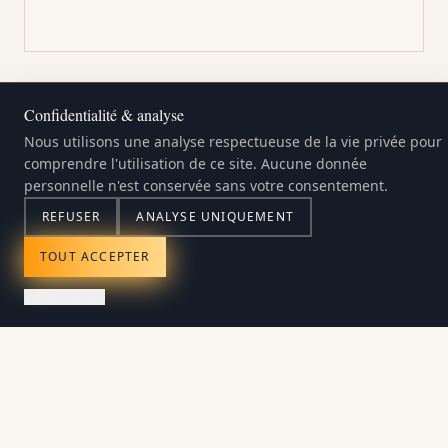
Confidentialité & analyse
DEMANDER UN APPEL CONFIDENTIEL
Nous utilisons une analyse respectueuse de la vie privée pour
comprendre l'utilisation de ce site. Aucune donnée
personnelle n'est conservée sans votre consentement.
Détails du yacht (optionnel — pour les
REFUSER
ANALYSE UNIQUEMENT
propriétaires dont le yacht est actuellement en
TOUT ACCEPTER
vente)
Voir les détails
Si vous demandez une Sale Control Review,
partagez ce que vous pouvez. Tous les champs sont
facultatifs.
Nom du yacht