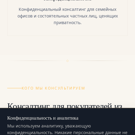
Конфиденциальный консалтинг для семейных
офисов и состоятельных частных лиц, ценящих
приватность.
КОГО МЫ КОНСУЛЬТИРУЕМ
Консалтинг для покупателей из
региона Залива
Конфиденциальность и аналитика
Мы используем аналитику, уважающую
конфиденциальность. Никакие персональные данные не